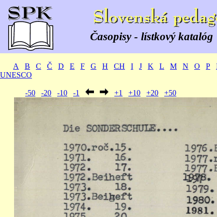
Časopisy - lístkový katalóg
A
B
C
Č
D
E
F
G
H
CH
I
J
K
L
M
N
O
P
UNESCO
-50
-20
-10
-1
+1
+10
+20
+50