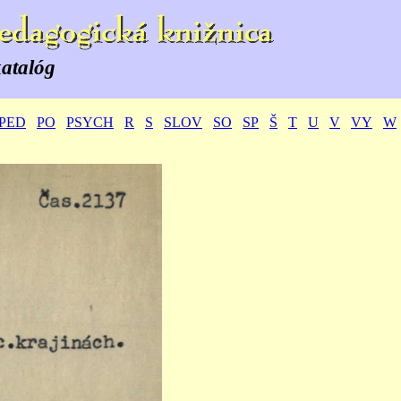
katalóg
PED
PO
PSYCH
R
S
SLOV
SO
SP
Š
T
U
V
VY
W