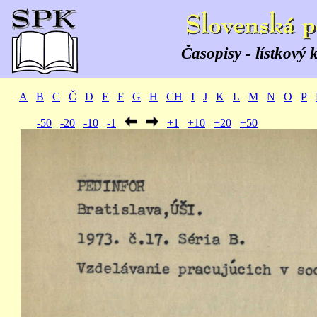
Časopisy - lístkový 
A
B
C
Č
D
E
F
G
H
CH
I
J
K
L
M
N
O
P
-50
-20
-10
-1
+1
+10
+20
+50