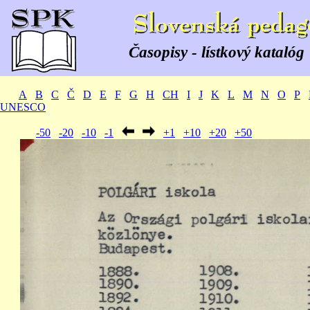
Časopisy - lístkový katalóg
A
B
C
Č
D
E
F
G
H
CH
I
J
K
L
M
N
O
P
UNESCO
-50
-20
-10
-1
+1
+10
+20
+50