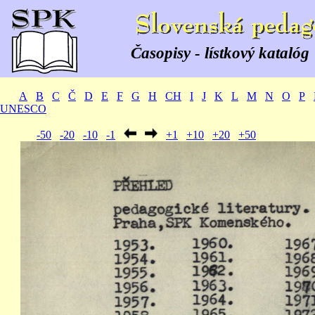
Časopisy - lístkový katalóg
A
B
C
Č
D
E
F
G
H
CH
I
J
K
L
M
N
O
P
UNESCO
-50
-20
-10
-1
+1
+10
+20
+50