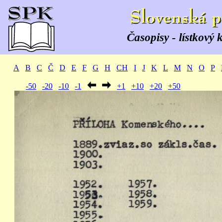
Časopisy - lístkový 
A
B
C
Č
D
E
F
G
H
CH
I
J
K
L
M
N
O
P
-50
-20
-10
-1
+1
+10
+20
+50