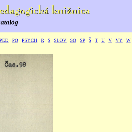
katalóg
PED
PO
PSYCH
R
S
SLOV
SO
SP
Š
T
U
V
VY
W