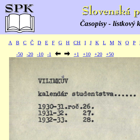
Časopisy - lístkový 
A
B
C
Č
D
E
F
G
H
CH
I
J
K
L
M
N
O
P
-50
-20
-10
-1
+1
+10
+20
+50