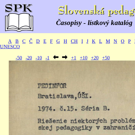
Časopisy - lístkový katalóg
A
B
C
Č
D
E
F
G
H
CH
I
J
K
L
M
N
O
P
UNESCO
-50
-20
-10
-1
+1
+10
+20
+50