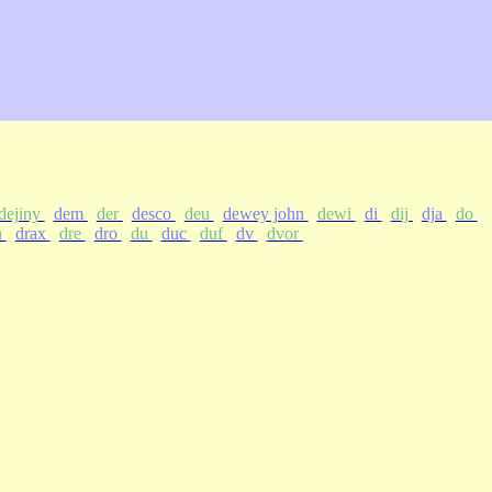
dejiny
dem
der
desco
deu
dewey john
dewi
di
dij
dja
do
a
drax
dre
dro
du
duc
duf
dv
dvor