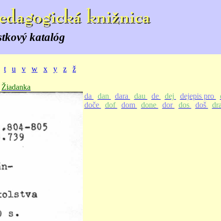
stkový katalóg
t
u
v
w
x
y
z
ž
Žiadanka
da
dan
dara
dau
de
dej
dejepis pro
doče
dof
dom
done
dor
dos
doš
dr