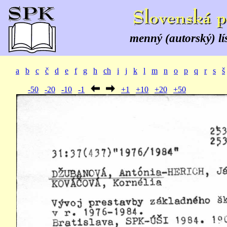
menný (autorský) lí
a
b
c
č
d
e
f
g
h
ch
i
j
k
l
m
n
o
p
q
r
s
š
-50
-20
-10
-1
+1
+10
+20
+50