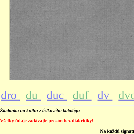
dro
du
duc
duf
dv
dv
Žiadanka na knihu z lístkového katalógu
Všetky údaje zadávajte prosím bez diakritiky!