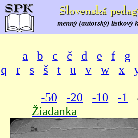
menný (autorský) lístkový 
a
b
c
č
d
e
f
g
q
r
s
š
t
u
v
w
x
-50
-20
-10
-1
Žiadanka