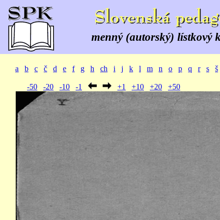
menný (autorský) lístkový 
a
b
c
č
d
e
f
g
h
ch
i
j
k
l
m
n
o
p
q
r
s
š
-50
-20
-10
-1
+1
+10
+20
+50