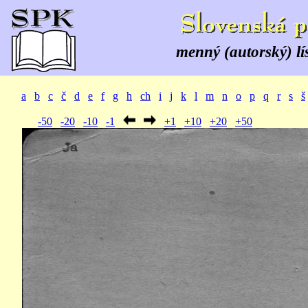
menný (autorský) lí
a
b
c
č
d
e
f
g
h
ch
i
j
k
l
m
n
o
p
q
r
s
š
-50
-20
-10
-1
+1
+10
+20
+50