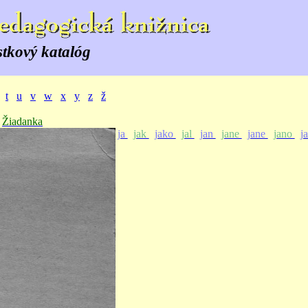
stkový katalóg
t
u
v
w
x
y
z
ž
Žiadanka
ja
jak
jako
jal
jan
jane
jane
jano
j