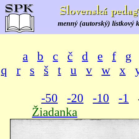
menný (autorský) lístkový 
a
b
c
č
d
e
f
g
q
r
s
š
t
u
v
w
x
-50
-20
-10
-1
Žiadanka