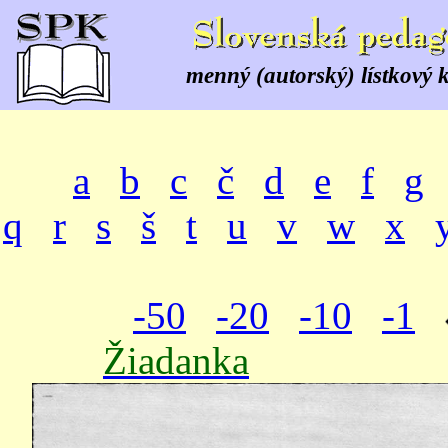
menný (autorský) lístkový 
a
b
c
č
d
e
f
g
q
r
s
š
t
u
v
w
x
-50
-20
-10
-1
Žiadanka