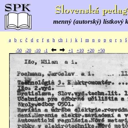
menný (autorský) lístkový 
a
b
c
č
d
e
f
g
h
ch
i
j
k
l
m
n
o
p
q
r
s
š
-50
-20
-10
-1
+1
+10
+20
+50