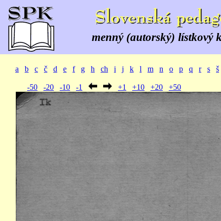
menný (autorský) lístkový 
a
b
c
č
d
e
f
g
h
ch
i
j
k
l
m
n
o
p
q
r
s
š
-50
-20
-10
-1
+1
+10
+20
+50