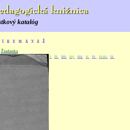
stkový katalóg
t
u
v
w
x
y
z
ž
Žiadanka
i
ik
im
inj
ira
is
iv
ivan
iz