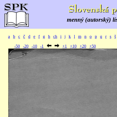
menný (autorský) lí
a
b
c
č
d
e
f
g
h
ch
i
j
k
l
m
n
o
p
q
r
s
š
-50
-20
-10
-1
+1
+10
+20
+50