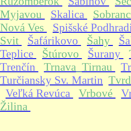
Ružomberok
Sabinov
Se
Myjavou
Skalica
Sobran
Nová Ves
Spišské Podhrad
Svit
Šafárikovo
Šahy
Ša
Teplice
Štúrovo
Šurany
Trenčín
Trnava_Tirnau
T
Turčiansky Sv. Martin
Tvrd
Veľká Revúca
Vrbové
V
Žilina