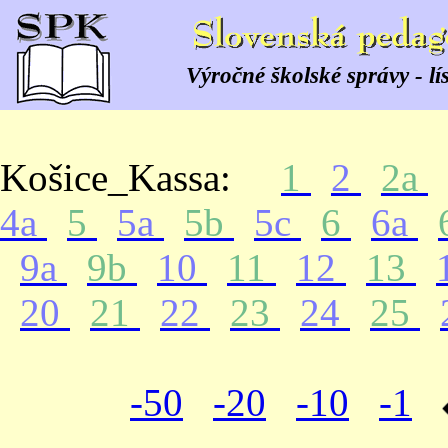
Výročné školské správy - lí
Košice_Kassa:
1
2
2a
4a
5
5a
5b
5c
6
6a
9a
9b
10
11
12
13
20
21
22
23
24
25
-50
-20
-10
-1