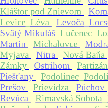
Hlohovec
Humenné
Chus
Kláštor pod Znievom
Kom
Levice_Léva
Levoča_Loc
Svätý Mikuláš
Lučenec_Lo
Martin
Michalovce
Modr
Myjava
Nitra
Nová Baňa
Zámky
Ostrihom
Partizá
Piešťany
Podolinec_Podol
Prešov
Prievidza
Púchov
Revúca
Rimavská Sobota