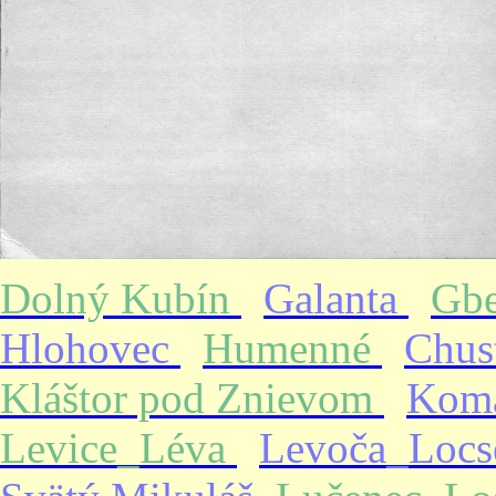
Dolný Kubín
Galanta
Gb
Hlohovec
Humenné
Chus
Kláštor pod Znievom
Kom
Levice_Léva
Levoča_Loc