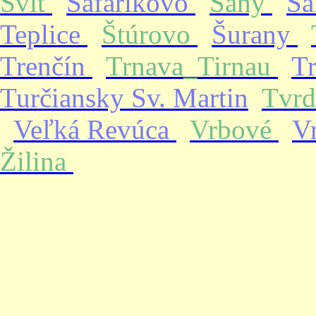
Svit
Šafárikovo
Šahy
Ša
Teplice
Štúrovo
Šurany
Trenčín
Trnava_Tirnau
T
Turčiansky Sv. Martin
Tvrd
Veľká Revúca
Vrbové
V
Žilina