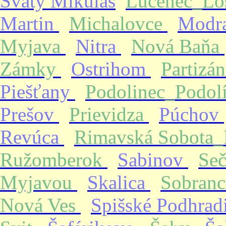
Svätý Mikuláš
Lučenec_Lo
Martin
Michalovce
Modr
Myjava
Nitra
Nová Baňa
Zámky
Ostrihom
Partizá
Piešťany
Podolinec_Podol
Prešov
Prievidza
Púchov
Revúca
Rimavská Sobota
Ružomberok
Sabinov
Se
Myjavou
Skalica
Sobran
Nová Ves
Spišské Podhrad