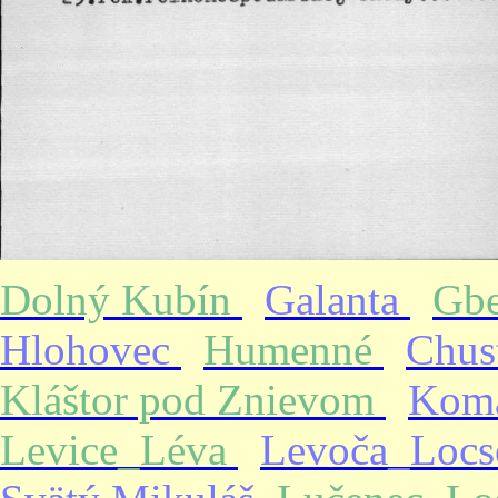
Dolný Kubín
Galanta
Gb
Hlohovec
Humenné
Chus
Kláštor pod Znievom
Kom
Levice_Léva
Levoča_Loc