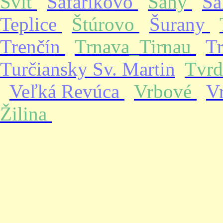
Svit
Šafárikovo
Šahy
Ša
Teplice
Štúrovo
Šurany
Trenčín
Trnava_Tirnau
T
Turčiansky Sv. Martin
Tvrd
Veľká Revúca
Vrbové
V
Žilina