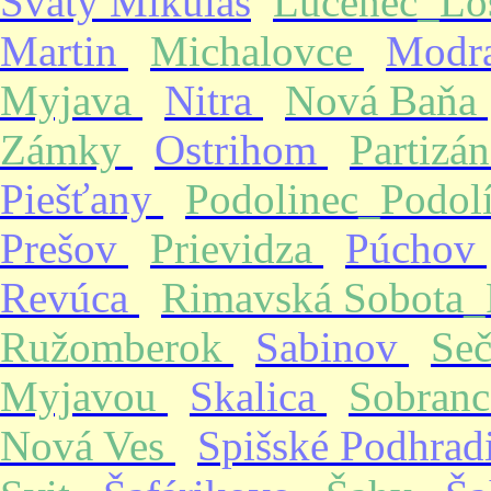
Svätý Mikuláš
Lučenec_Lo
Martin
Michalovce
Modr
Myjava
Nitra
Nová Baňa
Zámky
Ostrihom
Partizá
Piešťany
Podolinec_Podol
Prešov
Prievidza
Púchov
Revúca
Rimavská Sobota
Ružomberok
Sabinov
Se
Myjavou
Skalica
Sobran
Nová Ves
Spišské Podhrad