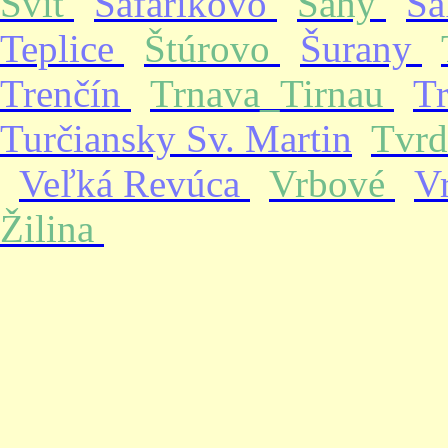
Svit
Šafárikovo
Šahy
Ša
Teplice
Štúrovo
Šurany
Trenčín
Trnava_Tirnau
T
Turčiansky Sv. Martin
Tvrd
Veľká Revúca
Vrbové
V
Žilina