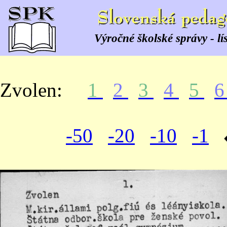
Výročné školské správy - lí
Zvolen:
1
2
3
4
5
-50
-20
-10
-1