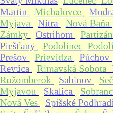
Svätý Mikuláš
Lučenec_Lo
Martin
Michalovce
Modr
Myjava
Nitra
Nová Baňa
Zámky
Ostrihom
Partizá
Piešťany
Podolinec_Podol
Prešov
Prievidza
Púchov
Revúca
Rimavská Sobota
Ružomberok
Sabinov
Se
Myjavou
Skalica
Sobran
Nová Ves
Spišské Podhrad