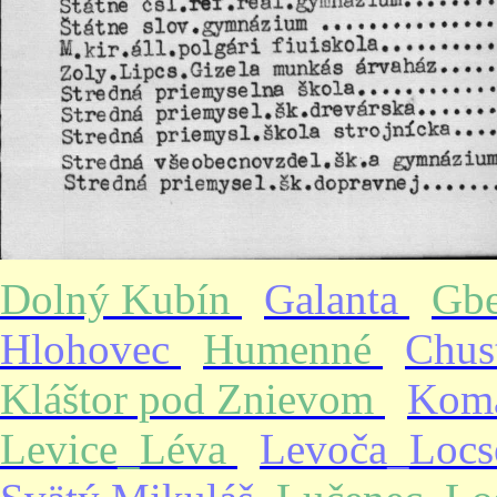
Dolný Kubín
Galanta
Gb
Hlohovec
Humenné
Chus
Kláštor pod Znievom
Kom
Levice_Léva
Levoča_Loc