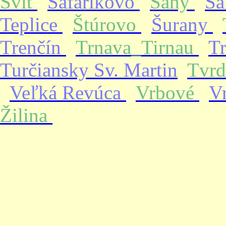
Svit
Šafárikovo
Šahy
Ša
Teplice
Štúrovo
Šurany
Trenčín
Trnava_Tirnau
T
Turčiansky Sv. Martin
Tvrd
Veľká Revúca
Vrbové
V
Žilina