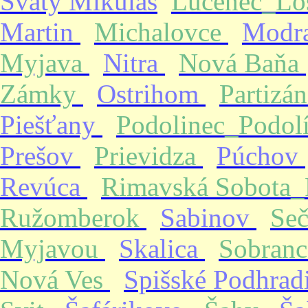
Svätý Mikuláš
Lučenec_Lo
Martin
Michalovce
Modr
Myjava
Nitra
Nová Baňa
Zámky
Ostrihom
Partizá
Piešťany
Podolinec_Podol
Prešov
Prievidza
Púchov
Revúca
Rimavská Sobota
Ružomberok
Sabinov
Se
Myjavou
Skalica
Sobran
Nová Ves
Spišské Podhrad