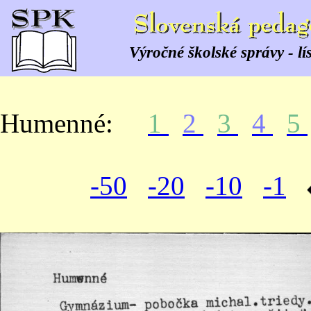
Výročné školské správy - lí
Humenné:
1
2
3
4
5
-50
-20
-10
-1