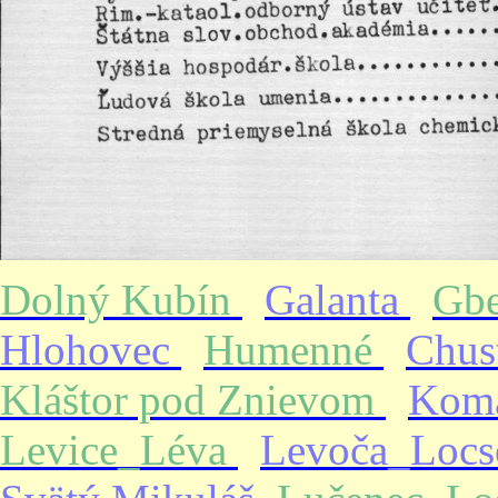
Dolný Kubín
Galanta
Gb
Hlohovec
Humenné
Chus
Kláštor pod Znievom
Kom
Levice_Léva
Levoča_Loc