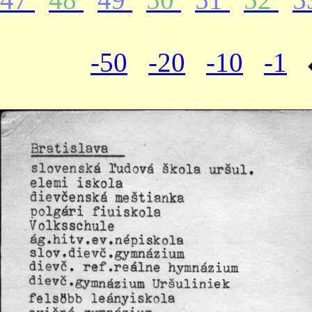
-50
-20
-10
-1