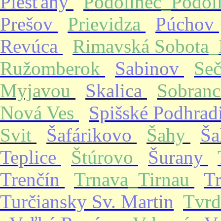
Piešťany
Podolinec_Podol
Prešov
Prievidza
Púchov
Revúca
Rimavská Sobota
Ružomberok
Sabinov
Se
Myjavou
Skalica
Sobran
Nová Ves
Spišské Podhrad
Svit
Šafárikovo
Šahy
Ša
Teplice
Štúrovo
Šurany
Trenčín
Trnava_Tirnau
T
Turčiansky Sv. Martin
Tvrd