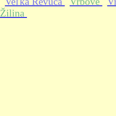
Veľká Revúca
Vrbové
V
Žilina