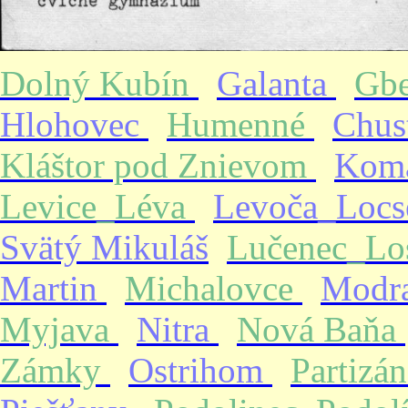
Dolný Kubín
Galanta
Gb
Hlohovec
Humenné
Chus
Kláštor pod Znievom
Kom
Levice_Léva
Levoča_Loc
Svätý Mikuláš
Lučenec_Lo
Martin
Michalovce
Modr
Myjava
Nitra
Nová Baňa
Zámky
Ostrihom
Partizá