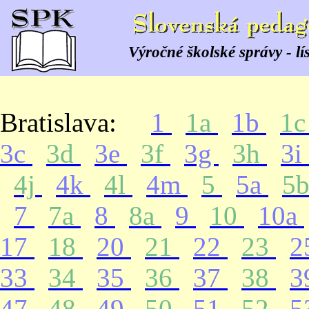
Výročné školské správy - lí
Bratislava:
1
1a
1b
1
3c
3d
3e
3f
3g
3h
3i
4j
4k
4l
4m
5
5a
5
7
7a
8
8a
9
10
10a
17
18
20
21
22
23
2
33
34
35
36
37
38
3
47
48
49
50
51
52
5