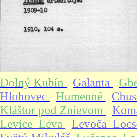
Dolný Kubín
Galanta
Gb
Hlohovec
Humenné
Chus
Kláštor pod Znievom
Kom
Levice_Léva
Levoča_Loc