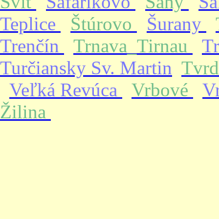
Svit
Šafárikovo
Šahy
Ša
Teplice
Štúrovo
Šurany
Trenčín
Trnava_Tirnau
T
Turčiansky Sv. Martin
Tvrd
Veľká Revúca
Vrbové
V
Žilina