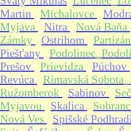
Svätý Mikuláš
Lučenec_Lo
Martin
Michalovce
Modr
Myjava
Nitra
Nová Baňa
Zámky
Ostrihom
Partizá
Piešťany
Podolinec_Podol
Prešov
Prievidza
Púchov
Revúca
Rimavská Sobota
Ružomberok
Sabinov
Se
Myjavou
Skalica
Sobran
Nová Ves
Spišské Podhrad