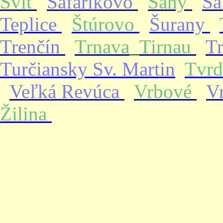
Svit
Šafárikovo
Šahy
Ša
Teplice
Štúrovo
Šurany
Trenčín
Trnava_Tirnau
T
Turčiansky Sv. Martin
Tvrd
Veľká Revúca
Vrbové
V
Žilina