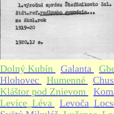
Dolný Kubín
Galanta
Gb
Hlohovec
Humenné
Chus
Kláštor pod Znievom
Kom
Levice_Léva
Levoča_Loc