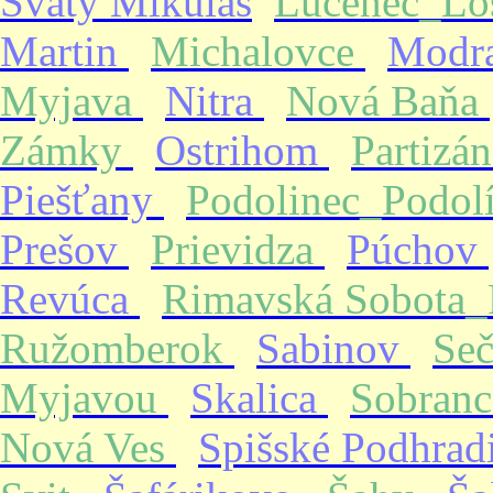
Svätý Mikuláš
Lučenec_Lo
Martin
Michalovce
Modr
Myjava
Nitra
Nová Baňa
Zámky
Ostrihom
Partizá
Piešťany
Podolinec_Podol
Prešov
Prievidza
Púchov
Revúca
Rimavská Sobota
Ružomberok
Sabinov
Se
Myjavou
Skalica
Sobran
Nová Ves
Spišské Podhrad