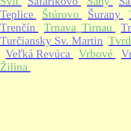
Svit
Šafárikovo
Šahy
Ša
Teplice
Štúrovo
Šurany
Trenčín
Trnava_Tirnau
T
Turčiansky Sv. Martin
Tvrd
Veľká Revúca
Vrbové
V
Žilina