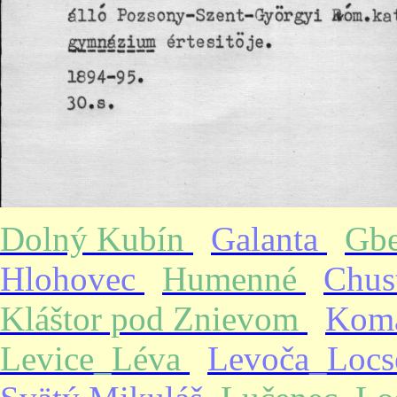
Dolný Kubín
Galanta
Gb
Hlohovec
Humenné
Chus
Kláštor pod Znievom
Kom
Levice_Léva
Levoča_Loc