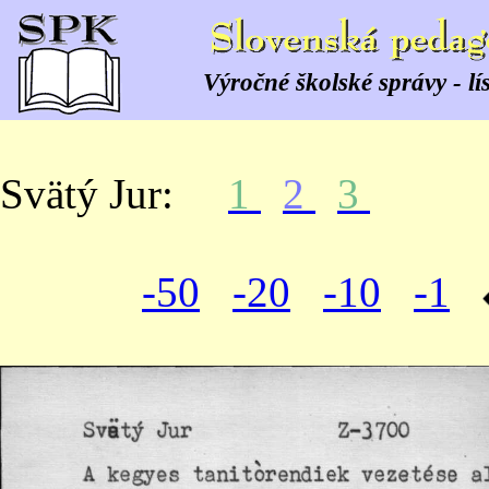
Výročné školské správy - lí
Svätý Jur:
1
2
3
-50
-20
-10
-1