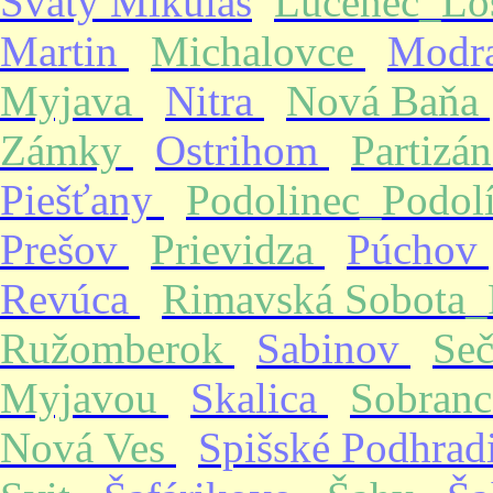
Svätý Mikuláš
Lučenec_Lo
Martin
Michalovce
Modr
Myjava
Nitra
Nová Baňa
Zámky
Ostrihom
Partizá
Piešťany
Podolinec_Podol
Prešov
Prievidza
Púchov
Revúca
Rimavská Sobota
Ružomberok
Sabinov
Se
Myjavou
Skalica
Sobran
Nová Ves
Spišské Podhrad