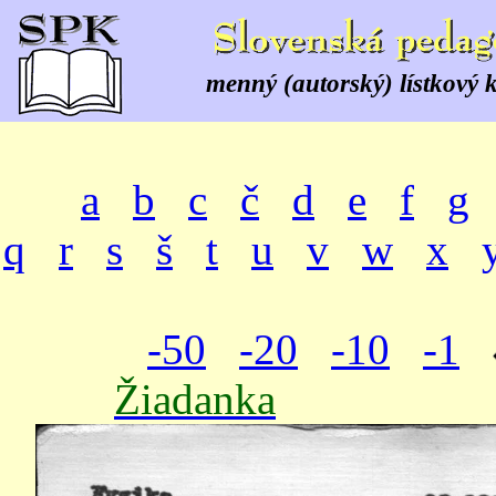
menný (autorský) lístkový 
a
b
c
č
d
e
f
g
q
r
s
š
t
u
v
w
x
-50
-20
-10
-1
Žiadanka