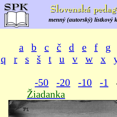
menný (autorský) lístkový 
a
b
c
č
d
e
f
g
q
r
s
š
t
u
v
w
x
-50
-20
-10
-1
Žiadanka