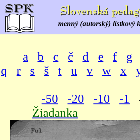
menný (autorský) lístkový 
a
b
c
č
d
e
f
g
q
r
s
š
t
u
v
w
x
-50
-20
-10
-1
Žiadanka