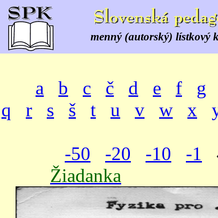
menný (autorský) lístkový 
a
b
c
č
d
e
f
g
q
r
s
š
t
u
v
w
x
-50
-20
-10
-1
Žiadanka