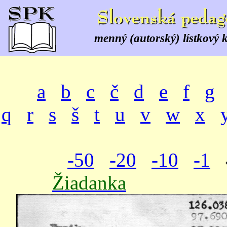
menný (autorský) lístkový 
a
b
c
č
d
e
f
g
q
r
s
š
t
u
v
w
x
-50
-20
-10
-1
Žiadanka