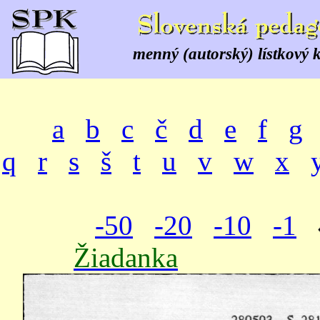
menný (autorský) lístkový 
a
b
c
č
d
e
f
g
q
r
s
š
t
u
v
w
x
-50
-20
-10
-1
Žiadanka