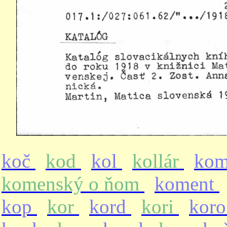
koč
kod
kol
kollár
ko
komenský o ňom
koment
kop
kor
kord
kori
kor