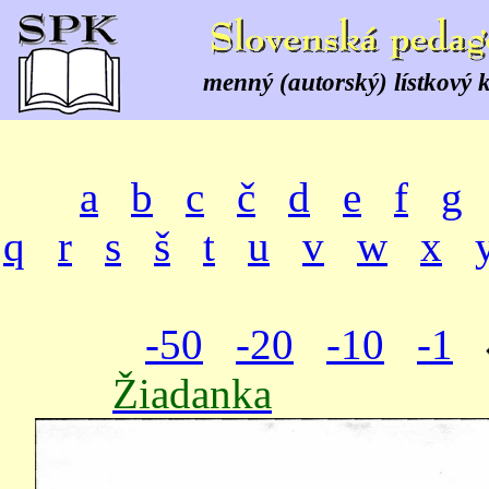
menný (autorský) lístkový 
a
b
c
č
d
e
f
g
q
r
s
š
t
u
v
w
x
-50
-20
-10
-1
Žiadanka