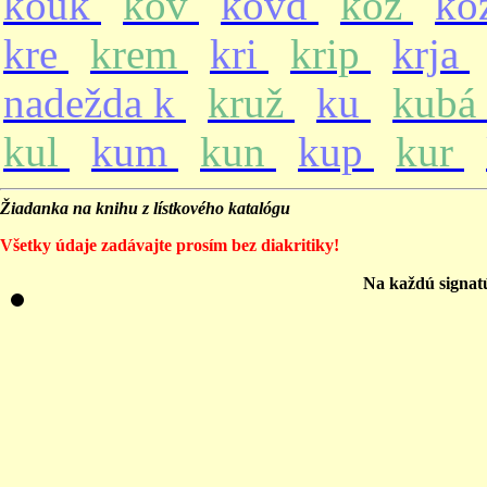
kouk
kov
kovd
koz
ko
kre
krem
kri
krip
krja
nadežda k
kruž
ku
kubá
kul
kum
kun
kup
kur
Žiadanka na knihu z lístkového katalógu
Všetky údaje zadávajte prosím bez diakritiky!
Na každú signat