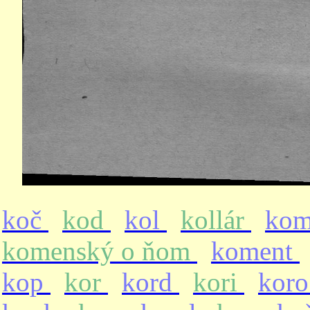
koč
kod
kol
kollár
ko
komenský o ňom
koment
kop
kor
kord
kori
kor