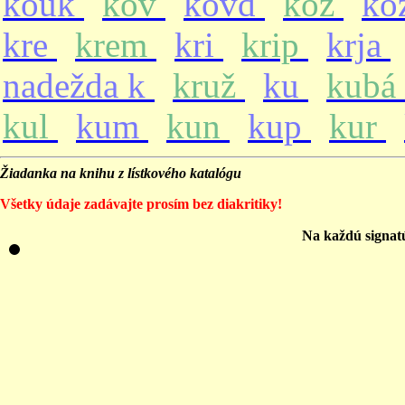
kouk
kov
kovd
koz
ko
kre
krem
kri
krip
krja
nadežda k
kruž
ku
kubá
kul
kum
kun
kup
kur
Žiadanka na knihu z lístkového katalógu
Všetky údaje zadávajte prosím bez diakritiky!
Na každú signat