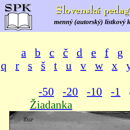
menný (autorský) lístkový 
a
b
c
č
d
e
f
g
q
r
s
š
t
u
v
w
x
-50
-20
-10
-1
Žiadanka