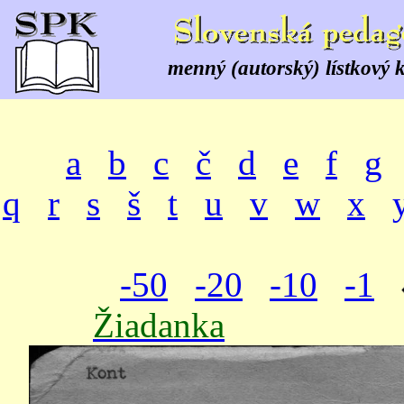
menný (autorský) lístkový 
a
b
c
č
d
e
f
g
q
r
s
š
t
u
v
w
x
-50
-20
-10
-1
Žiadanka