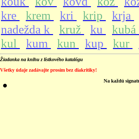
kouk
kov
kovd
koz
ko
kre
krem
kri
krip
krja
nadežda k
kruž
ku
kubá
kul
kum
kun
kup
kur
Žiadanka na knihu z lístkového katalógu
Všetky údaje zadávajte prosím bez diakritiky!
Na každú signat