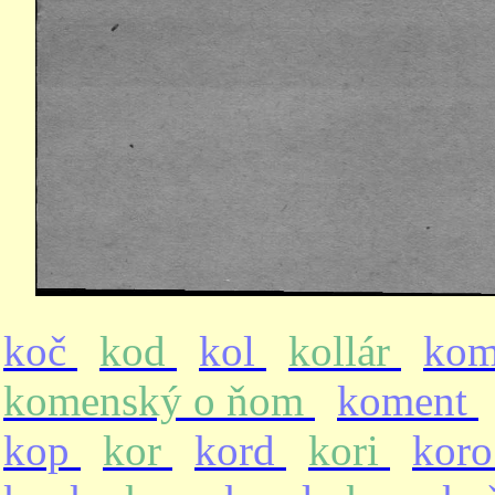
koč
kod
kol
kollár
ko
komenský o ňom
koment
kop
kor
kord
kori
kor