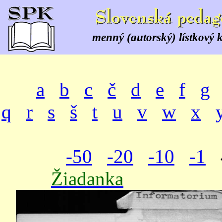
menný (autorský) lístkový 
a
b
c
č
d
e
f
g
q
r
s
š
t
u
v
w
x
-50
-20
-10
-1
Žiadanka