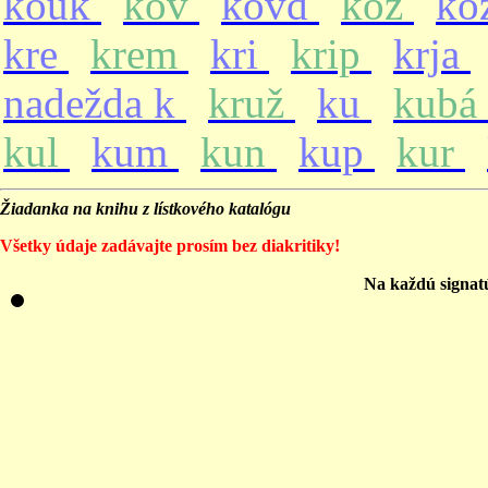
kouk
kov
kovd
koz
ko
kre
krem
kri
krip
krja
nadežda k
kruž
ku
kubá
kul
kum
kun
kup
kur
Žiadanka na knihu z lístkového katalógu
Všetky údaje zadávajte prosím bez diakritiky!
Na každú signat