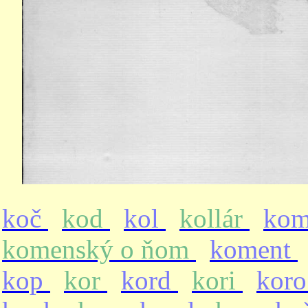
koč
kod
kol
kollár
ko
komenský o ňom
koment
kop
kor
kord
kori
kor