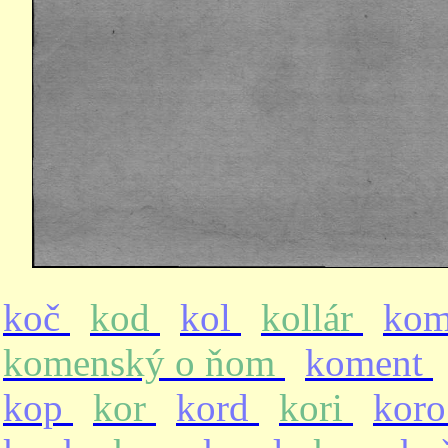
koč
kod
kol
kollár
ko
komenský o ňom
koment
kop
kor
kord
kori
kor