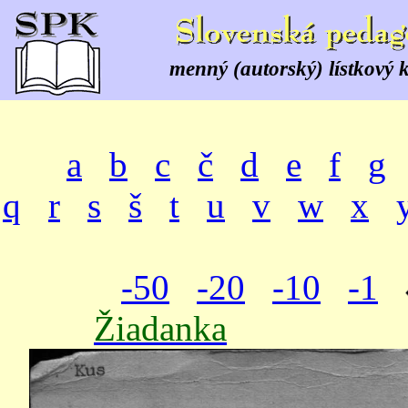
menný (autorský) lístkový 
a
b
c
č
d
e
f
g
q
r
s
š
t
u
v
w
x
-50
-20
-10
-1
Žiadanka