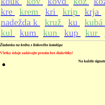
kouk
kov
kovd
koz
ko
kre
krem
kri
krip
krja
nadežda k
kruž
ku
kubá
kul
kum
kun
kup
kur
Žiadanka na knihu z lístkového katalógu
Všetky údaje zadávajte prosím bez diakritiky!
Na každú signat