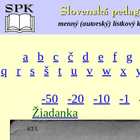
menný (autorský) lístkový 
a
b
c
č
d
e
f
g
q
r
s
š
t
u
v
w
x
-50
-20
-10
-1
Žiadanka