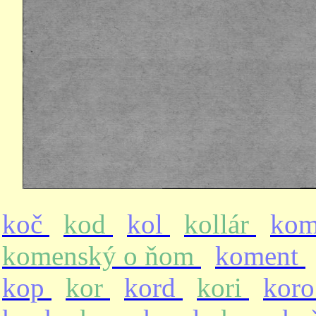
koč
kod
kol
kollár
ko
komenský o ňom
koment
kop
kor
kord
kori
kor