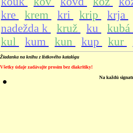
kouk
kov
kovd
koz
ko
kre
krem
kri
krip
krja
nadežda k
kruž
ku
kubá
kul
kum
kun
kup
kur
Žiadanka na knihu z lístkového katalógu
Všetky údaje zadávajte prosím bez diakritiky!
Na každú signat