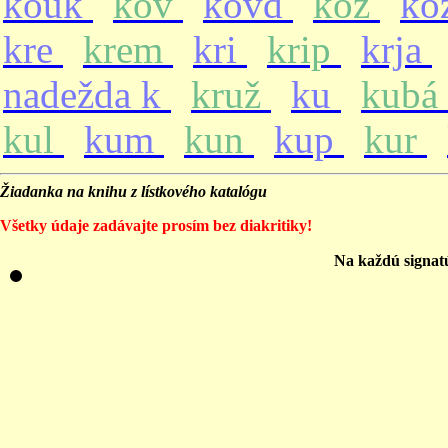
kouk
kov
kovd
koz
ko
kre
krem
kri
krip
krja
nadežda k
kruž
ku
kubá
kul
kum
kun
kup
kur
Žiadanka na knihu z lístkového katalógu
Všetky údaje zadávajte prosím bez diakritiky!
Na každú signat