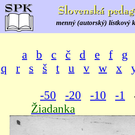
menný (autorský) lístkový 
a
b
c
č
d
e
f
g
q
r
s
š
t
u
v
w
x
-50
-20
-10
-1
Žiadanka