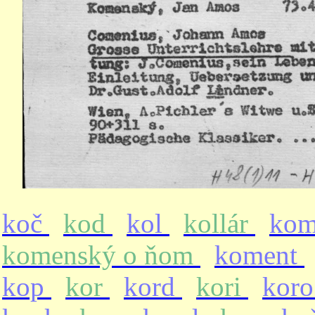
koč
kod
kol
kollár
ko
komenský o ňom
koment
kop
kor
kord
kori
kor