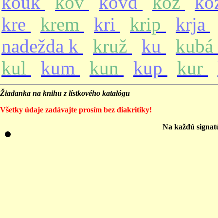
kouk
kov
kovd
koz
ko
kre
krem
kri
krip
krja
nadežda k
kruž
ku
kubá
kul
kum
kun
kup
kur
Žiadanka na knihu z lístkového katalógu
Všetky údaje zadávajte prosím bez diakritiky!
Na každú signat