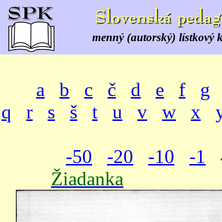
menný (autorský) lístkový 
a
b
c
č
d
e
f
g
q
r
s
š
t
u
v
w
x
-50
-20
-10
-1
Žiadanka