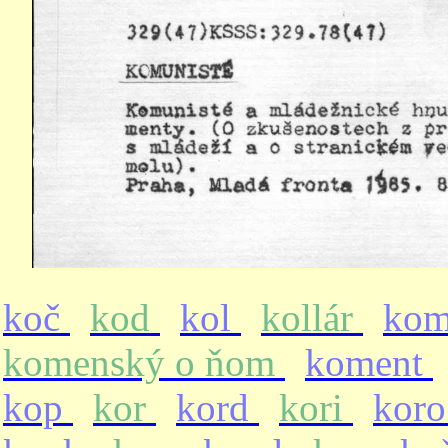
koč
kod
kol
kollár
ko
komenský o ňom
koment
kop
kor
kord
kori
kor