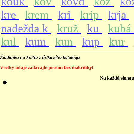
kouk
kov
kovd
koz
ko
kre
krem
kri
krip
krja
nadežda k
kruž
ku
kubá
kul
kum
kun
kup
kur
Žiadanka na knihu z lístkového katalógu
Všetky údaje zadávajte prosím bez diakritiky!
Na každú signat