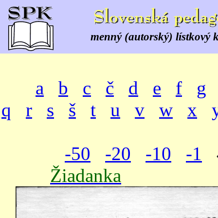
menný (autorský) lístkový 
a
b
c
č
d
e
f
g
q
r
s
š
t
u
v
w
x
-50
-20
-10
-1
Žiadanka