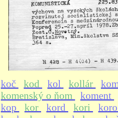
koč
kod
kol
kollár
ko
komenský o ňom
koment
kop
kor
kord
kori
kor