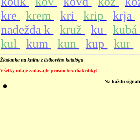
kouk
kov
kovd
koz
ko
kre
krem
kri
krip
krja
nadežda k
kruž
ku
kubá
kul
kum
kun
kup
kur
Žiadanka na knihu z lístkového katalógu
Všetky údaje zadávajte prosím bez diakritiky!
Na každú signat