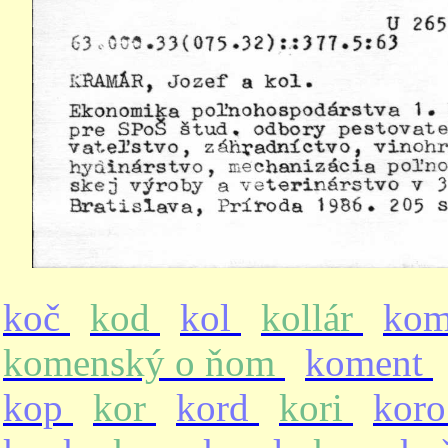
koč
kod
kol
kollár
ko
komenský o ňom
koment
kop
kor
kord
kori
kor