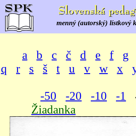
menný (autorský) lístkový 
a
b
c
č
d
e
f
g
q
r
s
š
t
u
v
w
x
-50
-20
-10
-1
Žiadanka