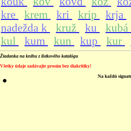
kouk
kov
kovd
koz
ko
kre
krem
kri
krip
krja
nadežda k
kruž
ku
kubá
kul
kum
kun
kup
kur
Žiadanka na knihu z lístkového katalógu
Všetky údaje zadávajte prosím bez diakritiky!
Na každú signat