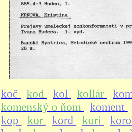
koč
kod
kol
kollár
ko
komenský o ňom
koment
kop
kor
kord
kori
kor