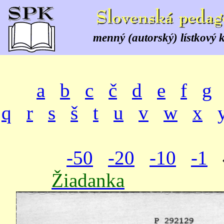
menný (autorský) lístkový 
a
b
c
č
d
e
f
g
q
r
s
š
t
u
v
w
x
-50
-20
-10
-1
Žiadanka