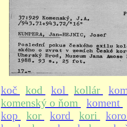
koč
kod
kol
kollár
ko
komenský o ňom
koment
kop
kor
kord
kori
kor