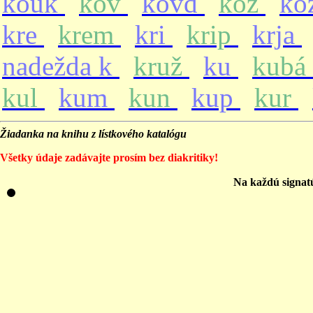
kouk
kov
kovd
koz
ko
kre
krem
kri
krip
krja
nadežda k
kruž
ku
kubá
kul
kum
kun
kup
kur
Žiadanka na knihu z lístkového katalógu
Všetky údaje zadávajte prosím bez diakritiky!
Na každú signat