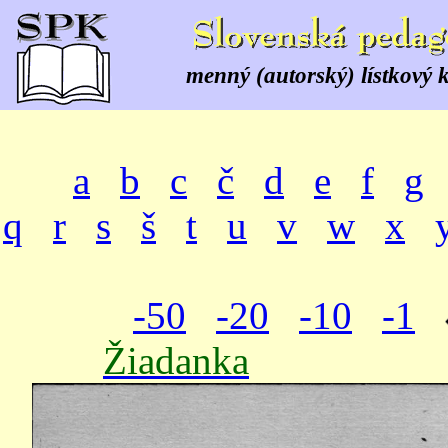
menný (autorský) lístkový 
a
b
c
č
d
e
f
g
q
r
s
š
t
u
v
w
x
-50
-20
-10
-1
Žiadanka