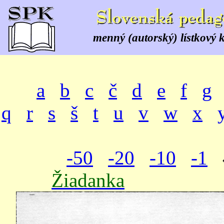
menný (autorský) lístkový 
a
b
c
č
d
e
f
g
q
r
s
š
t
u
v
w
x
-50
-20
-10
-1
Žiadanka