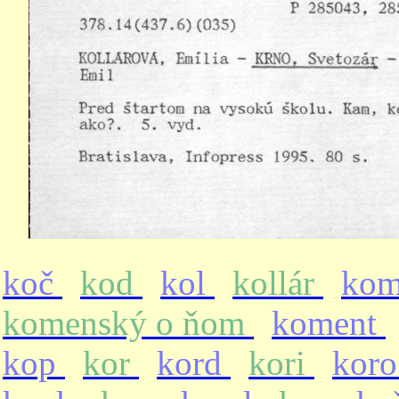
koč
kod
kol
kollár
ko
komenský o ňom
koment
kop
kor
kord
kori
kor