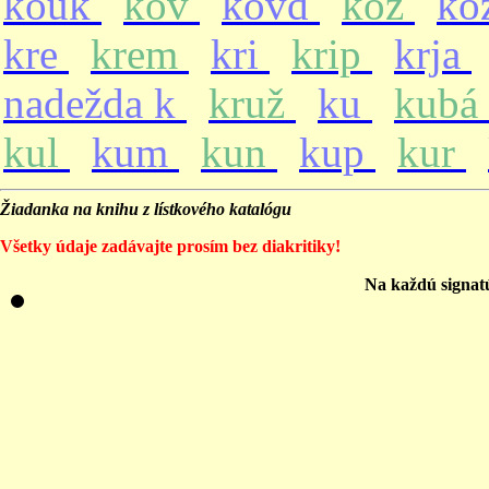
kouk
kov
kovd
koz
ko
kre
krem
kri
krip
krja
nadežda k
kruž
ku
kubá
kul
kum
kun
kup
kur
Žiadanka na knihu z lístkového katalógu
Všetky údaje zadávajte prosím bez diakritiky!
Na každú signat